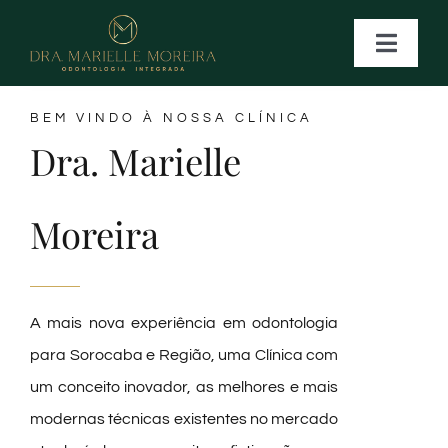
Ir
para
Toggle
Naviga
o
conteúdo
BEM VINDO À NOSSA CLÍNICA
HOME
Dra. Marielle
NOSSOS TRATAMENTOS
Moreira
CONTATO
A mais nova experiência em odontologia
para Sorocaba e Região, uma Clínica com
um conceito inovador, as melhores e mais
modernas técnicas existentes no mercado